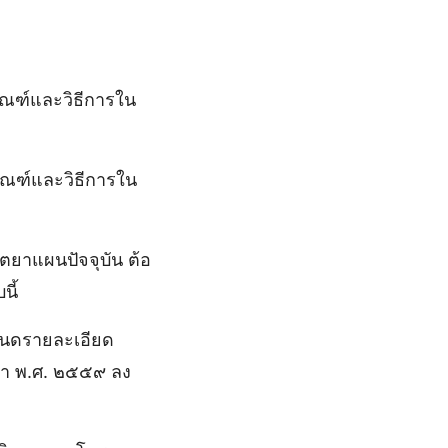
กณฑ์และวิธีการใน
กณฑ์และวิธีการใน
ลิตยาแผนปัจจุบัน ต้อ
นี้
หนดรายละเอียด
ยา พ.ศ. ๒๕๕๙ ลง