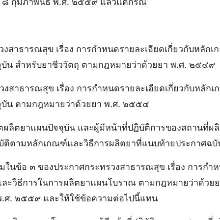
่ ๘ กุมภาพันธ์ พ.ศ. ๒๕๕๙ แล้วแต่กรณี
สาธารณสุข เรื่อง การกําหนดรายละเอียดเกี่ยวกับหลักเ
บัน สําหรับยาชีววัตถุ ตามกฎหมายว่าด้วยยา พ.ศ. ๒๕๔๙
สาธารณสุข เรื่อง การกําหนดรายละเอียดเกี่ยวกับหลักเ
ุบัน ตามกฎหมายว่าด้วยยา พ.ศ. ๒๕๕๔
าตผลิตยาแผนปัจจุบัน และผู้มีหน้าที่ปฏิบัติการของสถานที่ผ
บัติตามหลักเกณฑ์และวิธีการผลิตยาที่แนบท้ายประกาศฉบับ
วามในข้อ ๓ ของประกาศกระทรวงสาธารณสุข เรื่อง การกํา
ฑ์และวิธีการในการผลิตยาแผนโบราณ ตามกฎหมายว่าด้วย
์ พ.ศ. ๒๕๕๙ และให้ใช้ข้อความต่อไปนี้แทน