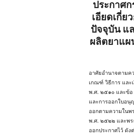
ประกาศกร
เอียดเกี่
ปัจจุบัน 
ผลิตยาแผ
อาศัยอํานาจตามคว
เกณฑ์ วิธีการ แล
พ.ศ. ๒๕๑๐ และข้อ
และการออกใบอนุญา
ออกตามความในพระรา
พ.ศ. ๒๕๒๒ และพระ
ออกประกาศไว้ ดังต่