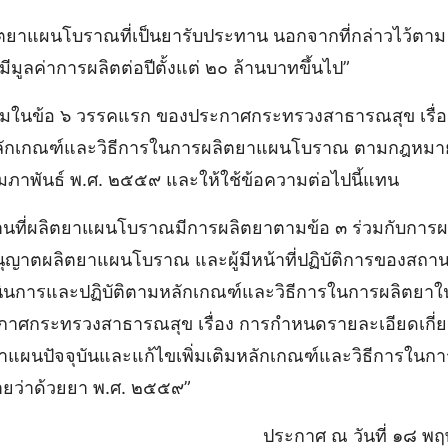
ลิตยาแผนโบราณที่เป็นยารับประทาน นอกจากที่กล่าวไว้ตาม
มูลค่าการผลิตต่อปีตั้งแต่ ๒๐ ล้านบาทขึ้นไป”
วามในข้อ ๖ วรรคแรก ของประกาศกระทรวงสาธารณสุข เรื่
บหลักเกณฑ์และวิธีการในการผลิตยาแผนโบราณ ตามกฎหมาย
ุมภาพันธ์ พ.ศ. ๒๕๕๙ และให้ใช้ข้อความต่อไปนี้แทน
ถานที่ผลิตยาแผนโบราณมีการผลิตยาตามข้อ ๓ ร่วมกับการ
บอนุญาตผลิตยาแผนโบราณ และผู้มีหน้าที่ปฏิบัติการของสถา
นินการและปฏิบัติตามหลักเกณฑ์และวิธีการในการผลิตยาในส่
ะกาศกระทรวงสาธารณสุข เรื่อง การกําหนดรายละเอียดเกี่
าแผนปัจจุบันและแก้ไขเพิ่มเติมหลักเกณฑ์และวิธีการใน
ว่าด้วยยา พ.ศ. ๒๕๕๙”
ประกาศ ณ วันที่ ๑๘ 