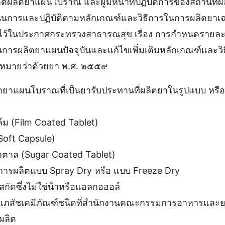
นุญาตผลิตยาแผนโบราณ และผู้มีหน้าที่ปฏิบัติการของสถานท
ําเนินการและปฏิบัติตามหลักเกณฑ์และวิธีการในการผลิตยาเฉ
ะบุไว้ในประกาศกระทรวงสาธารณสุข เรื่อง การกําหนดรายละเ
การผลิตยาแผนปัจจุบันและแก้ไขเพิ่มเติมหลักเกณฑ์และว
มายว่าด้วยยา พ.ศ. ๒๕๕๙
ลิตยาแผนโบราณที่เป็นยารับประทานที่ผลิตยาในรูปแบบ หรือ
ล์ม (Film Coated Tablet)
(Soft Capsule)
้ําตาล (Sugar Coated Tablet)
ิธีการผลิตแบบ Spray Dry หรือ แบบ Freeze Dry
สกัดซึ่งไม่ใช่น้ําหรือแอลกอฮอล์
ช้เภสัชเคมีภัณฑ์ชนิดที่สํานักงานคณะกรรมการอาหารและ
ผลิต