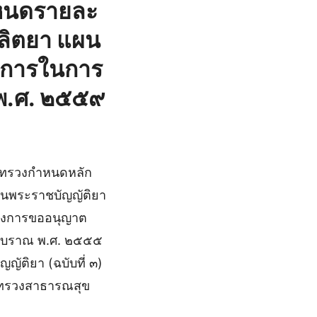
าหนดรายละ
ผลิตยา แผน
ธีการในการ
พ.ศ. ๒๕๕๙
ะทรวงกําหนดหลัก
ในพระราชบัญญัติยา
รวงการขออนุญาต
นโบราณ พ.ศ. ๒๕๕๕
ัติยา (ฉบับที่ ๓)
ระทรวงสาธารณสุข