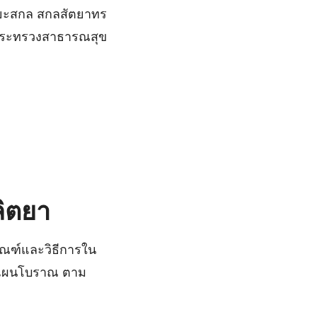
ิยะสกล สกลสัตยาทร
รกระทรวงสาธารณสุข
ลิตยา
กณฑ์และวิธีการใน
ยาแผนโบราณ ตาม