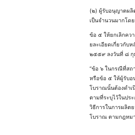
(๒) ผู้รับอนุญาตผ
เป็นจํานวนมากโดยมี
ข้อ ๕ ให้ยกเลิกค
ยละเอียดเกี่ยวกั
๒๕๕๙ ลงวันที่ ๘ ก
“ข้อ ๖ ในกรณีที่ส
หรือข้อ ๕ ให้ผู้รั
โบราณนั้นต้องดําเ
ตามที่ระบุไว้ในปร
วิธีการในการผลิตย
โบราณ ตามกฎหมาย