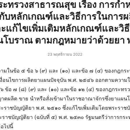
ะทรวงสาธารณสุข เรื่อง การกํ
ยวกับหลักเกณฑ์และวิธีการในการ
และแก้ไขเพิ่มเติมหลักเกณฑ์และวิ
นโบราณ ตามกฎหมายว่าด้วยยา 
23 พฤศจิกายน 2022
ามในข้อ ๕ ข้อ ๖ (๙) และ (๑๐) และข้อ ๗ (๔) ของกฎกร
ะเงื่อนไขการผลิตยาแผนปัจจุบัน พ.ศ. ๒๕๔๖ ออกตามความ
 ๖ ข้อ ๗ (๘) (๙) และ (๑๐) และข้อ ๑๒ (๔) ของกฎกระท
ตผลิต ขาย นําหรือสั่งเข้ามาในราชอาณาจักรซึ่งยาแผ
ชบัญญัติยา พ.ศ. ๒๕๑๐ ซึ่งแก้ไขเพิ่มเติมโดยพระราชบัญญ
ราชบัญญัติยา (ฉบับที่ ๕) พ.ศ. ๒๕๓๐ รัฐมนตรีว่าการก
อไปนี้