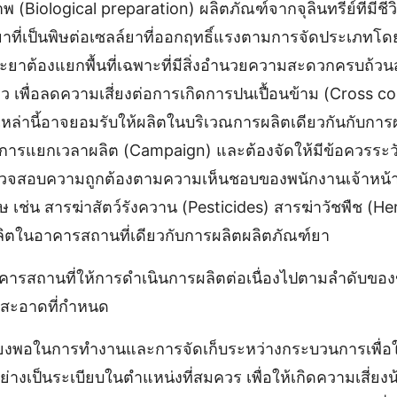
พ (Biological preparation) ผลิตภัณฑ์จากจุลินทรีย์ที่มีชี
ยาที่เป็นพิษต่อเซลล์ยาที่ออกฤทธิ์แรงตามการจัดประเภทโ
ต้องแยกพื้นที่เฉพาะที่มีสิ่งอํานวยความสะดวกครบถ้วน
าว เพื่อลดความเสี่ยงต่อการเกิดการปนเปื้อนข้าม (Cross c
หล่านี้อาจยอมรับให้ผลิตในบริเวณการผลิตเดียวกันกับการผ
ารแยกเวลาผลิต (Campaign) และต้องจัดให้มีข้อควรระวังเ
วจสอบความถูกต้องตามความเห็นชอบของพนักงานเจ้าหน้าที่
ิษ เช่น สารฆ่าสัตว์รังควาน (Pesticides) สารฆ่าวัชพืช (Her
ิตในอาคารสถานที่เดียวกับการผลิตผลิตภัณฑ์ยา
าคารสถานที่ให้การดําเนินการผลิตต่อเนื่องไปตามลําดับของ
สะอาดที่กําหนด
่เพียงพอในการทํางานและการจัดเก็บระหว่างกระบวนการเพื่อใ
ย่างเป็นระเบียบในตําแหน่งที่สมควร เพื่อให้เกิดความเสี่ยงน